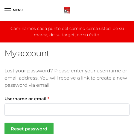
Skip
Skip
to
to
MENU
navigation
content
Caminamos cada punto del camino cerca usted, de su
marca, de su target, de su éxito.
My account
Lost your password? Please enter your username or
email address. You will receive a link to create a new
password via email.
Username or email
*
Reset password